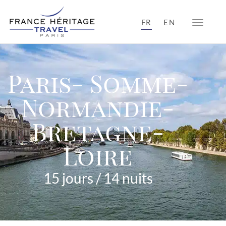
FR
EN
Toggle n
Paris- Somme-
Normandie-
Bretagne-
Loire
15 jours / 14 nuits